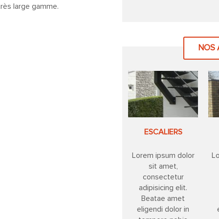
très large gamme.
NOS 
ESCALIERS
Lorem ipsum dolor
L
sit amet,
consectetur
adipisicing elit.
Beatae amet
eligendi dolor in